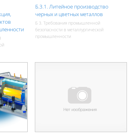
Б.3.1. Литейное производство
кция,
черных и цветных металлов
ктов
Б 3. Требования промышленной
шленности
безопасности в металлургической
промышленности
й
ой