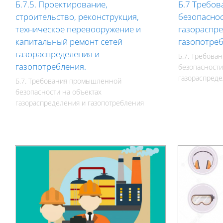
Б.7.5. Проектирование,
Б.7 Требо
строительство, реконструкция,
безопаснос
техническое перевооружение и
газораспре
капитальный ремонт сетей
газопотре
газораспределения и
Б.7. Требов
газопотребления.
безопасности
газораспреде
Б.7. Требования промышленной
безопасности на объектах
газораспределения и газопотребления