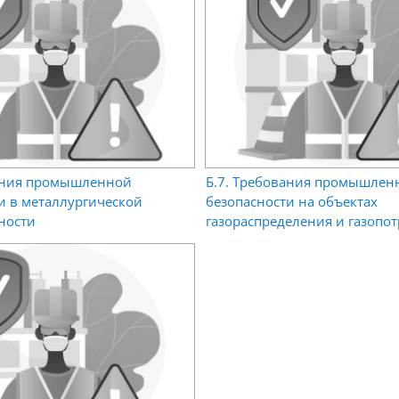
вания промышленной
Б.7. Требования промышлен
и в металлургической
безопасности на объектах
ности
газораспределения и газопо