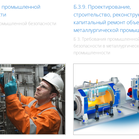
ы промышленной
Б.3.9. Проектирование,
сти
строительство, реконстру
капитальный ремонт объе
ромышленной безопасности
металлургической промы
Б 3. Требования промышленно
безопасности в металлургическ
промышленности