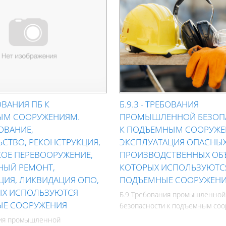
ОВАНИЯ ПБ К
Б.9.3 - ТРЕБОВАНИЯ
ЫМ СООРУЖЕНИЯМ.
ПРОМЫШЛЕННОЙ БЕЗОП
ОВАНИЕ,
К ПОДЪЕМНЫМ СООРУЖЕ
СТВО, РЕКОНСТРУКЦИЯ,
ЭКСПЛУАТАЦИЯ ОПАСНЫ
КОЕ ПЕРЕВООРУЖЕНИЕ,
ПРОИЗВОДСТВЕННЫХ ОБЪ
НЫЙ РЕМОНТ,
КОТОРЫХ ИСПОЛЬЗУЮТС
ЦИЯ, ЛИКВИДАЦИЯ ОПО,
ПОДЪЕМНЫЕ СООРУЖЕН
ЫХ ИСПОЛЬЗУЮТСЯ
Б.9 Требования промышленной
Е СООРУЖЕНИЯ
безопасности к подъемным со
ния промышленной