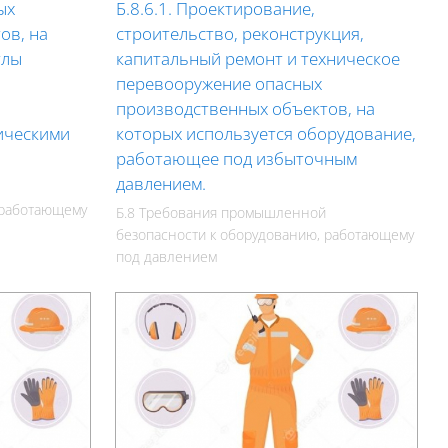
ых
Б.8.6.1. Проектирование,
ов, на
строительство, реконструкция,
тлы
капитальный ремонт и техническое
перевооружение опасных
производственных объектов, на
ическими
которых используется оборудование,
работающее под избыточным
давлением.
 работающему
Б.8 Требования промышленной
безопасности к оборудованию, работающему
под давлением