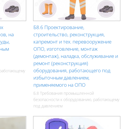
ых
Б8.6 Проектирование,
ов, на
строительство, реконструкция,
уды,
капремонт и тех. перевооружение
чным
ОПО, изготовление, монтаж
(демонтаж), наладка, обслуживание и
ремонт (реконструкция)
оборудования, работающего под
 работающему
избыточным давлением,
применяемого на ОПО
Б.8 Требования промышленной
безопасности к оборудованию, работающему
под давлением