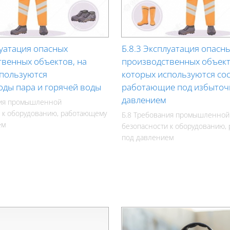
луатация опасных
Б.8.3 Эксплуатация опасн
венных объектов, на
производственных объект
спользуются
которых используются сос
ды пара и горячей воды
работающие под избыто
давлением
ния промышленной
 к оборудованию, работающему
Б.8 Требования промышленной
ем
безопасности к оборудованию,
под давлением