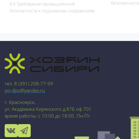
безопасност
Б.9 Требования промышленной
безопасности к подъемным сооружениям
Блоки
Блоки
тел. 8 (391) 208-77-99
po-dpo@yandex.ru
г. Красноярск,
ул. Академика Киренского д.87Б оф.701
время работы: с 10:00 до 18:00. Пн-Пт