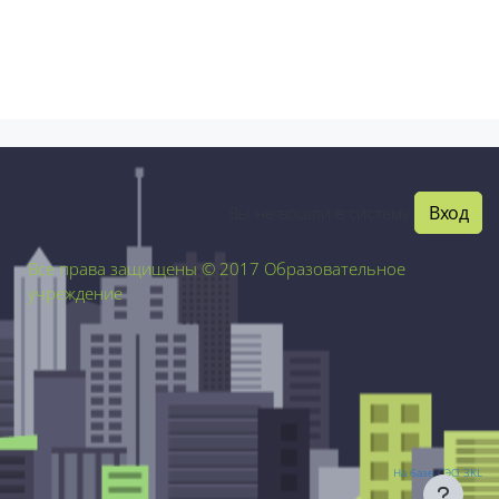
Вход
Вы не вошли в систему
Все права защищены © 2017 Образовательное
учреждение
На базе СЭО 3KL