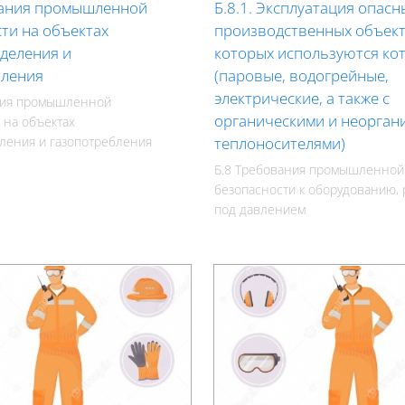
вания промышленной
Б.8.1. Эксплуатация опасн
ти на объектах
производственных объект
деления и
которых используются ко
бления
(паровые, водогрейные,
электрические, а также с
ания промышленной
органическими и неорган
 на объектах
ления и газопотребления
теплоносителями)
Б.8 Требования промышленной
безопасности к оборудованию,
под давлением